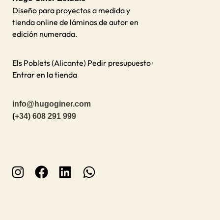
Diseño para proyectos a medida y
tienda online de láminas de autor en
edición numerada.
Els Poblets (Alicante)
Pedir presupuesto ·
Entrar en la tienda
info@hugoginer.com
(
+34) 608 291 999
I
F
L
W
n
a
i
h
s
c
n
a
t
e
k
t
a
b
e
s