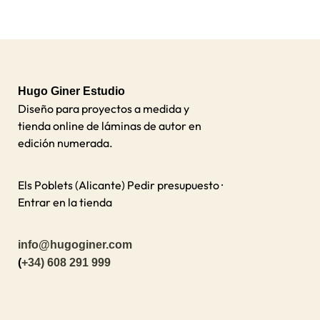
Hugo Giner Estudio
Diseño para proyectos a medida y
tienda online de láminas de autor en
edición numerada.
Els Poblets (Alicante)
Pedir presupuesto ·
Entrar en la tienda
info@hugoginer.com
(
+34) 608 291 999
I
F
L
W