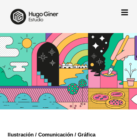
Ir
al
contenido
Ilustración / Comunicación / Gráfica